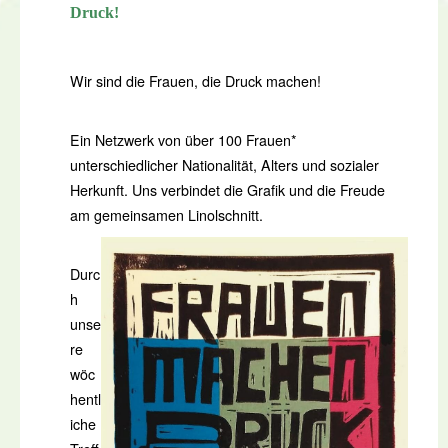
Druck!
Wir sind die Frauen, die Druck machen!
Ein Netzwerk von über 100 Frauen*
unterschiedlicher Nationalität, Alters und sozialer
Herkunft. Uns verbindet die Grafik und die Freude
am gemeinsamen Linolschnitt.
Durc
h
unse
re
wöc
hentl
iche